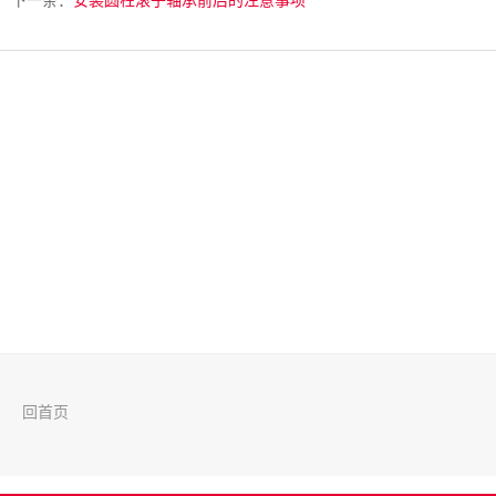
下一条：
安装圆柱滚子轴承前后的注意事项
回首页